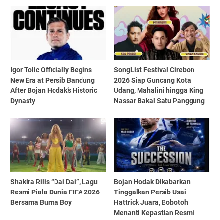
Igor Tolic Officially Begins
SongList Festival Cirebon
New Era at Persib Bandung
2026 Siap Guncang Kota
After Bojan Hodak’s Historic
Udang, Mahalini hingga King
Dynasty
Nassar Bakal Satu Panggung
Shakira Rilis “Dai Dai”, Lagu
Bojan Hodak Dikabarkan
Resmi Piala Dunia FIFA 2026
Tinggalkan Persib Usai
Bersama Burna Boy
Hattrick Juara, Bobotoh
Menanti Kepastian Resmi