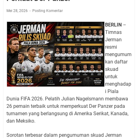
Mei 28, 2026
Posting Komentar
BERLIN
–
Timnas
Jerman
resmi
mengumum
kan daftar
skuad
untuk
menghadap
i Piala
Dunia FIFA 2026. Pelatih Julian Nagelsmann membawa
26 pemain terbaik untuk memperkuat Der Panzer pada
turnamen yang berlangsung di Amerika Serikat, Kanada,
dan Meksiko.
Sorotan terbesar dalam pengumuman skuad Jerman