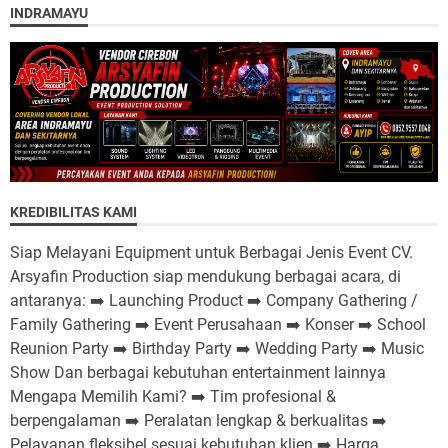
INDRAMAYU
KREDIBILITAS KAMI
Siap Melayani Equipment untuk Berbagai Jenis Event CV.
Arsyafin Production siap mendukung berbagai acara, di
antaranya: ➡️ Launching Product ➡️ Company Gathering /
Family Gathering ➡️ Event Perusahaan ➡️ Konser ➡️ School
Reunion Party ➡️ Birthday Party ➡️ Wedding Party ➡️ Music
Show Dan berbagai kebutuhan entertainment lainnya
Mengapa Memilih Kami? ➡️ Tim profesional &
berpengalaman ➡️ Peralatan lengkap & berkualitas ➡️
Pelayanan fleksibel sesuai kebutuhan klien ➡️ Harga