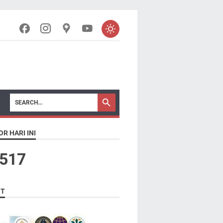
OR HARI INI
5
1
7
NT