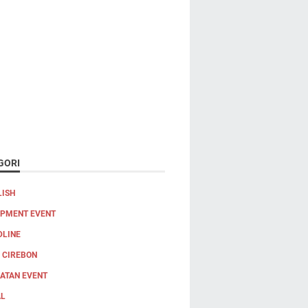
GORI
LISH
IPMENT EVENT
DLINE
 CIREBON
IATAN EVENT
AL