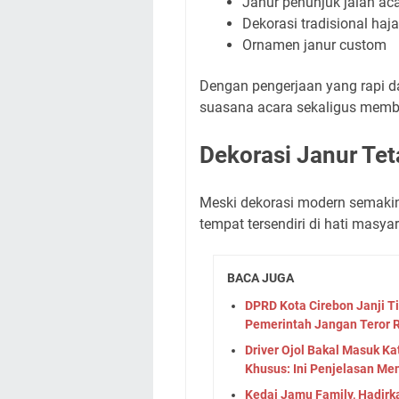
Janur penunjuk jalan ac
Dekorasi tradisional haj
Ornamen janur custom
Dengan pengerjaan yang rapi d
suasana acara sekaligus member
Dekorasi Janur Tet
Meski dekorasi modern semakin
tempat tersendiri di hati masya
BACA JUGA
DPRD Kota Cirebon Janji T
Pemerintah Jangan Teror R
Driver Ojol Bakal Masuk K
Khusus: Ini Penjelasan 
Kedai Jamu Family, Hadir