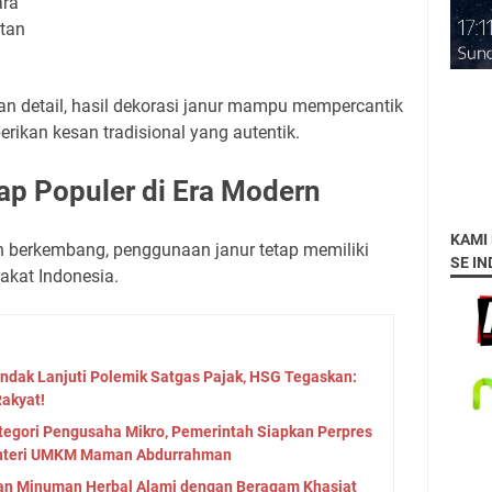
ara
atan
an detail, hasil dekorasi janur mampu mempercantik
ikan kesan tradisional yang autentik.
ap Populer di Era Modern
KAMI
 berkembang, penggunaan janur tetap memiliki
SE I
rakat Indonesia.
indak Lanjuti Polemik Satgas Pajak, HSG Tegaskan:
akyat!
ategori Pengusaha Mikro, Pemerintah Siapkan Perpres
Menteri UMKM Maman Abdurrahman
kan Minuman Herbal Alami dengan Beragam Khasiat