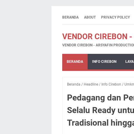
BERANDA
ABOUT
PRIVACY POLICY
VENDOR CIREBON -
VENDOR CIREBON - ARSYAFIN PRODUCTIO
BERANDA
INFO CIREBON
LAYA
Beranda
/
Headline
/
Info Cirebon
/
Umk
Pedagang dan Pen
Selalu Ready unt
Tradisional hingg