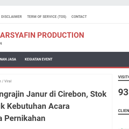
DISCLAIMER
TERM OF SERVICE (TOS)
CONTACT
 ARSYAFIN PRODUCTION
N
NAN JASA
KEGIATAN EVENT
VISIT
m
/
Viral
9
3
grajin Janur di Cirebon, Stok
uk Kebutuhan Acara
CLIE
a Pernikahan