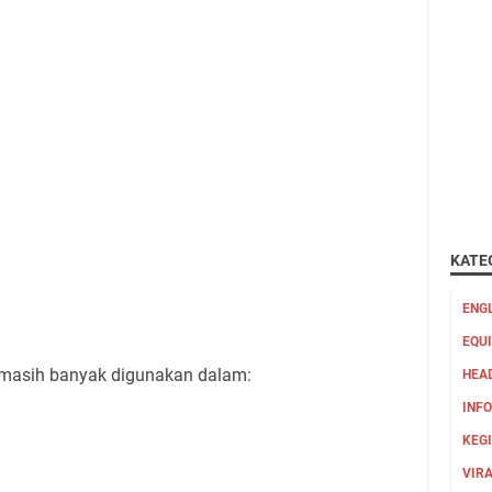
KATE
ENG
EQU
r masih banyak digunakan dalam:
HEA
INFO
KEG
VIR