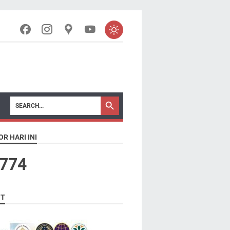
OR HARI INI
7
7
4
NT