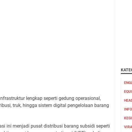
KATE
ENG
EQU
infrastruktur lengkap seperti gedung operasional,
HEA
ibusi, truk, hingga sistem digital pengelolaan barang
INFO
KEG
 ini menjadi pusat distribusi barang subsidi seperti
VIR