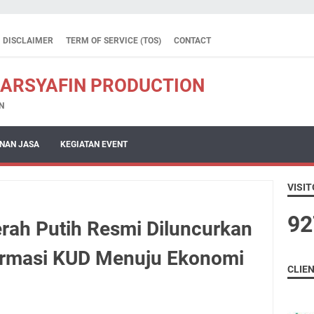
DISCLAIMER
TERM OF SERVICE (TOS)
CONTACT
 ARSYAFIN PRODUCTION
N
NAN JASA
KEGIATAN EVENT
VISIT
9
2
rah Putih Resmi Diluncurkan
ormasi KUD Menuju Ekonomi
CLIE