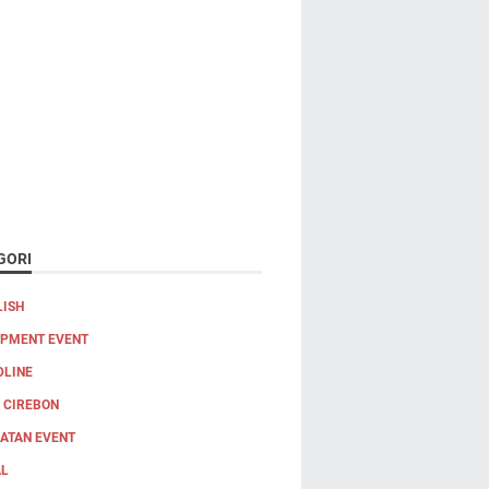
GORI
LISH
IPMENT EVENT
DLINE
 CIREBON
IATAN EVENT
AL