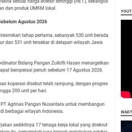
akita sesuai harga eceran tertinggi (HET), sekaligus
ian dan produk UMKM lokal.
YOUT
 Sebelum Agustus 2026
 diresmikan tahap pertama, sebanyak 530 unit berada
ur dan 531 unit tersebar di delapan wilayah Jawa
ordinator Bidang Pangan Zulkifli Hasan menargetkan
apat beroperasi penuh sebelum 17 Agustus 2026.
unan koperasi disebut telah rampung, dengan progres
ga 200 unit per hari.
 PT Agrinas Pangan Nusantara untuk membangun
di berbagai wilayah Indonesia.
WAKT
akan sedikitnya 17 tenaga kerja lokal yang direkrut
elain itu, pemerintah juga tengah melakukan seleksi