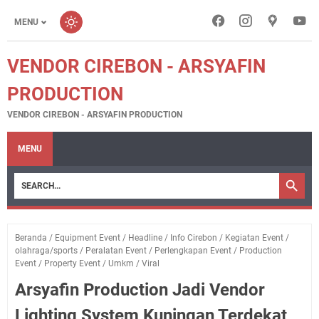
MENU
VENDOR CIREBON - ARSYAFIN
PRODUCTION
VENDOR CIREBON - ARSYAFIN PRODUCTION
MENU
Beranda
/
Equipment Event
/
Headline
/
Info Cirebon
/
Kegiatan Event
/
olahraga/sports
/
Peralatan Event
/
Perlengkapan Event
/
Production
Event
/
Property Event
/
Umkm
/
Viral
Arsyafin Production Jadi Vendor
Lighting System Kuningan Terdekat