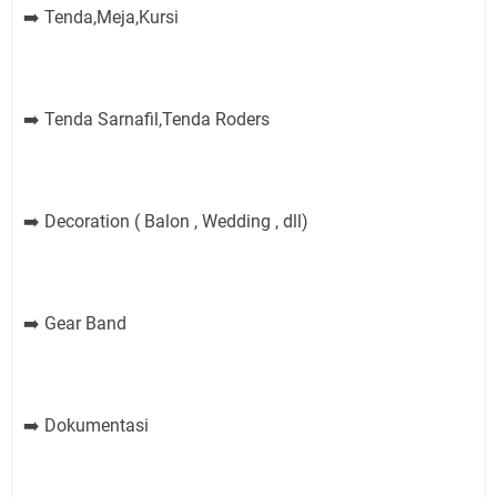
Tenda,Meja,Kursi
➡️
Tenda Sarnafil,Tenda Roders
➡️
Decoration ( Balon , Wedding , dll)
➡️
Gear Band
➡️
Dokumentasi
➡️