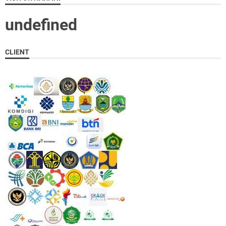
u
n
d
e
f
n
e
d
CLIENT