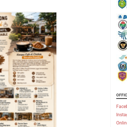
OFFI
Face
Inst
Onlin