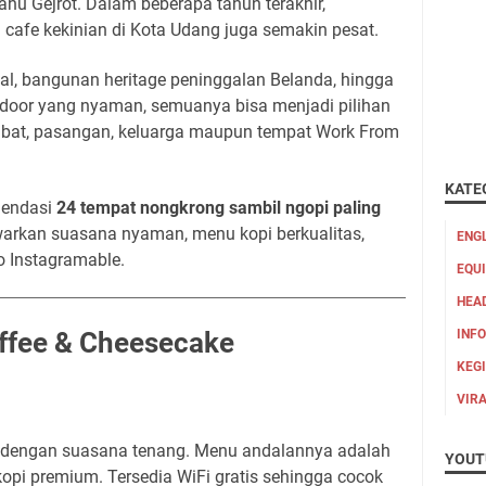
hu Gejrot. Dalam beberapa tahun terakhir,
cafe kekinian di Kota Udang juga semakin pesat.
rial, bangunan heritage peninggalan Belanda, hingga
door yang nyaman, semuanya bisa menjadi pilihan
bat, pasangan, keluarga maupun tempat Work From
KATE
omendasi
24 tempat nongkrong sambil ngopi paling
rkan suasana nyaman, menu kopi berkualitas,
ENG
o Instagramable.
EQU
HEA
INFO
ffee & Cheesecake
KEG
VIR
a dengan suasana tenang. Menu andalannya adalah
YOUT
opi premium. Tersedia WiFi gratis sehingga cocok