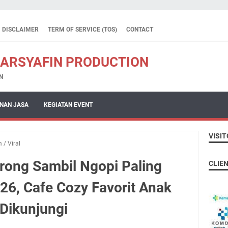
DISCLAIMER
TERM OF SERVICE (TOS)
CONTACT
 ARSYAFIN PRODUCTION
N
NAN JASA
KEGIATAN EVENT
VISIT
m
/
Viral
ong Sambil Ngopi Paling
CLIE
026, Cafe Cozy Favorit Anak
Dikunjungi