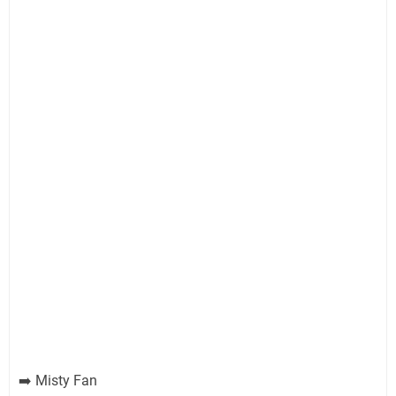
Misty Fan
➡️