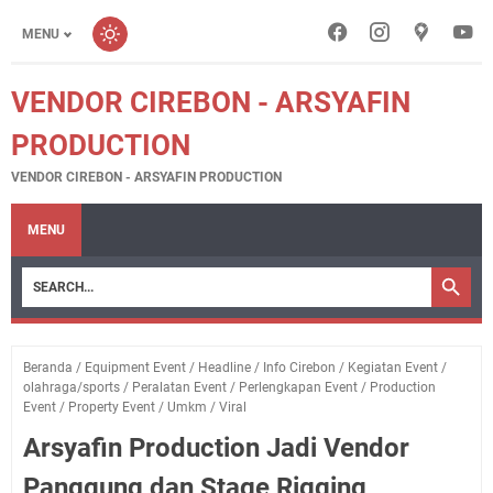
MENU
VENDOR CIREBON - ARSYAFIN
PRODUCTION
VENDOR CIREBON - ARSYAFIN PRODUCTION
MENU
Beranda
/
Equipment Event
/
Headline
/
Info Cirebon
/
Kegiatan Event
/
olahraga/sports
/
Peralatan Event
/
Perlengkapan Event
/
Production
Event
/
Property Event
/
Umkm
/
Viral
Arsyafin Production Jadi Vendor
Panggung dan Stage Rigging