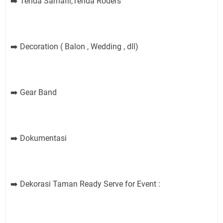
Tenda Sarnafil,Tenda Roders
➡️
Decoration ( Balon , Wedding , dll)
➡️
Gear Band
➡️
Dokumentasi
➡️
Dekorasi Taman Ready Serve for Event :
➡️