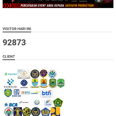
VISITOR HARI INI
9
2
8
7
3
CLIENT